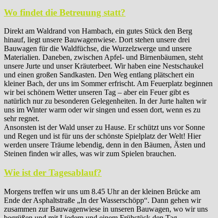
Wo findet die Betreuung statt?
Direkt am Waldrand von Hambach, ein gutes Stück den Berg
hinauf, liegt unsere Bauwagenwiese. Dort stehen unsere drei
Bauwagen für die Waldfüchse, die Wurzelzwerge und unsere
Materialien. Daneben, zwischen Apfel- und Birnenbäumen, steht
unsere Jurte und unser Kräuterbeet. Wir haben eine Nestschaukel
und einen großen Sandkasten. Den Weg entlang plätschert ein
kleiner Bach, der uns im Sommer erfrischt. Am Feuerplatz beginnen
wir bei schönem Wetter unseren Tag – aber ein Feuer gibt es
natürlich nur zu besonderen Gelegenheiten. In der Jurte halten wir
uns im Winter warm oder wir singen und essen dort, wenn es zu
sehr regnet.
Ansonsten ist der Wald unser zu Hause. Er schützt uns vor Sonne
und Regen und ist für uns der schönste Spielplatz der Welt! Hier
werden unsere Träume lebendig, denn in den Bäumen, Ästen und
Steinen finden wir alles, was wir zum Spielen brauchen.
Wie ist der Tagesablauf?
Morgens treffen wir uns um 8.45 Uhr an der kleinen Brücke am
Ende der Asphaltstraße „In der Wasserschöpp“. Dann gehen wir
zusammen zur Bauwagenwiese in unseren Bauwagen, wo wir uns
begrüßen und mit Liedern und einem Frühstück den Tag