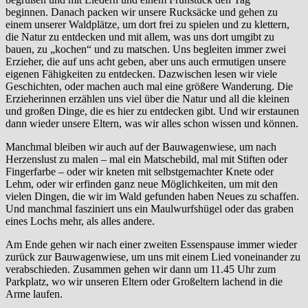
beginnen. Danach packen wir unsere Rucksäcke und gehen zu
einem unserer Waldplätze, um dort frei zu spielen und zu klettern,
die Natur zu entdecken und mit allem, was uns dort umgibt zu
bauen, zu „kochen“ und zu matschen. Uns begleiten immer zwei
Erzieher, die auf uns acht geben, aber uns auch ermutigen unsere
eigenen Fähigkeiten zu entdecken. Dazwischen lesen wir viele
Geschichten, oder machen auch mal eine größere Wanderung. Die
Erzieherinnen erzählen uns viel über die Natur und all die kleinen
und großen Dinge, die es hier zu entdecken gibt. Und wir erstaunen
dann wieder unsere Eltern, was wir alles schon wissen und können.
Manchmal bleiben wir auch auf der Bauwagenwiese, um nach
Herzenslust zu malen – mal ein Matschebild, mal mit Stiften oder
Fingerfarbe – oder wir kneten mit selbstgemachter Knete oder
Lehm, oder wir erfinden ganz neue Möglichkeiten, um mit den
vielen Dingen, die wir im Wald gefunden haben Neues zu schaffen.
Und manchmal fasziniert uns ein Maulwurfshügel oder das graben
eines Lochs mehr, als alles andere.
Am Ende gehen wir nach einer zweiten Essenspause immer wieder
zurück zur Bauwagenwiese, um uns mit einem Lied voneinander zu
verabschieden. Zusammen gehen wir dann um 11.45 Uhr zum
Parkplatz, wo wir unseren Eltern oder Großeltern lachend in die
Arme laufen.